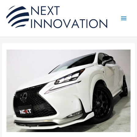
内
メ
容
を
イ
ス
キ
ン
ッ
プ
メ
ニ
ュ
ー